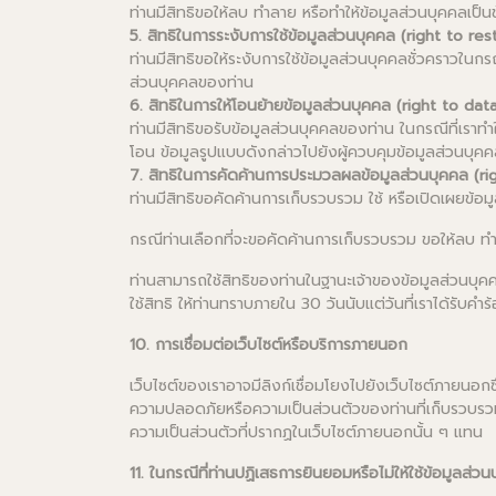
ท่านมีสิทธิขอให้ลบ ทำลาย หรือทำให้ข้อมูลส่วนบุคคลเป็นข
5. สิทธิในการระงับการใช้ข้อมูลส่วนบุคคล (right to re
ท่านมีสิทธิขอให้ระงับการใช้ข้อมูลส่วนบุคคลชั่วคราวในก
ส่วนบุคคลของท่าน
6. สิทธิในการให้โอนย้ายข้อมูลส่วนบุคคล (right to data
ท่านมีสิทธิขอรับข้อมูลส่วนบุคคลของท่าน ในกรณีที่เราทำใ
โอน ข้อมูลรูปแบบดังกล่าวไปยังผู้ควบคุมข้อมูลส่วนบุคค
7. สิทธิในการคัดค้านการประมวลผลข้อมูลส่วนบุคคล (ri
ท่านมีสิทธิขอคัดค้านการเก็บรวบรวม ใช้ หรือเปิดเผยข้อ
กรณีท่านเลือกที่จะขอคัดค้านการเก็บรวบรวม ขอให้ลบ ทำลา
ท่านสามารถใช้สิทธิของท่านในฐานะเจ้าของข้อมูลส่วน
ใช้สิทธิ ให้ท่านทราบภายใน 30 วันนับแต่วันที่เราได้รับคำ
10. การเชื่อมต่อเว็บไซต์หรือบริการภายนอก
เว็บไซต์ของเราอาจมีลิงก์เชื่อมโยงไปยังเว็บไซต์ภายนอก
ความปลอดภัยหรือความเป็นส่วนตัวของท่านที่เก็บรวบรว
ความเป็นส่วนตัวที่ปรากฏในเว็บไซต์ภายนอกนั้น ๆ แทน
11. ในกรณีที่ท่านปฏิเสธการยินยอมหรือไม่ให้ใช้ข้อมูลส่ว