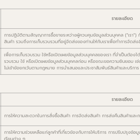
รายละเอียด
การปฏิบัติตามสัญญาการซื้อขายระหว่างผู้ควบคุมข้อมูลส่วนบุคคล ("เรา") ก
สินค้า รวมถึงการเก็บรวบรวมที่อยู่จัดส่งของท่านให้กับเราเพื่อทำการจัดส่งส
เพื่อการเก็บรวบรวม ใช้หรือเปิดเผยข้อมูลส่วนบุคคลของเรา ที่จำเป็นต้อง
รวบรวม ใช้ หรือเปิดเผยข้อมูลส่วนบุคคลก่อน หรือขณะขอความยินยอม เช่น
ไม่เข้าข้อยกเว้นตามกฎหมาย การนำเสนอและประชาสัมพันธ์สินค้าและบริกา
รายละเอียด
การให้ความสะดวกในการสั่งซื้อสินค้า การจัดส่งสินค้า การส่งคืนสินค้าและ
การให้ความช่วยเหลือแก่ลูกค้าที่เกี่ยวข้องกับการให้บริการ การปรับปรุงข้อ
เรียนต่าง ๆ