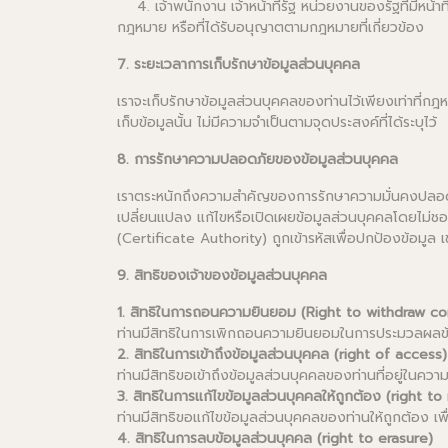
4. เจ้าพนักงาน เจ้าหน้าที่รัฐ หน่วยงานของรัฐที่มีหน
กฎหมาย หรือที่ได้รับอนุญาตตามกฎหมายที่เกี่ยวข้อง
7. ระยะเวลาการเก็บรักษาข้อมูลส่วนบุคคล
เราจะเก็บรักษาข้อมูลส่วนบุคคลของท่านไว้เพียงเท่าที่กฎ
เก็บข้อมูลนั้น ไม่มีความจำเป็นตามจุดประสงค์ที่ได้ระบุไว้
8. การรักษาความปลอดภัยของข้อมูลส่วนบุคคล
เราตระหนักถึงความสำคัญของการรักษาความมั่นคงปลอดภั
เปลี่ยนแปลง แก้ไขหรือเปิดเผยข้อมูลส่วนบุคคลโดยไม่
(Certificate Authority) ถูกเข้ารหัสเพื่อปกป้องข้อมูล เ
9. สิทธิของเจ้าของข้อมูลส่วนบุคคล
1. สิทธิในการถอนความยินยอม (Right to withdraw c
ท่านมีสิทธิในการเพิกถอนความยินยอมในการประมวลผลข้อมู
2. สิทธิในการเข้าถึงข้อมูลส่วนบุคคล (right of access)
ท่านมีสิทธิขอเข้าถึงข้อมูลส่วนบุคคลของท่านที่อยู่ในคว
3. สิทธิในการแก้ไขข้อมูลส่วนบุคคลให้ถูกต้อง (right to
ท่านมีสิทธิขอแก้ไขข้อมูลส่วนบุคคลของท่านให้ถูกต้อง เ
4. สิทธิในการลบข้อมูลส่วนบุคคล (right to erasure)