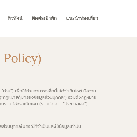
ทิวทัศน์
ติดต่อเข้าพัก
แนะนำท่องเที่ยว
 Policy)
าน") เพื่อให้ท่านสามารถเชื่อมั่นได้ว่าเว็บไซต์ มีความ
 ("กฎหมายคุ้มครองข้อมูลส่วนบุคคล") รวมถึงกฎหมาย
็บรวบรวม ใช้หรือเปิดเผย (รวมเรียกว่า "ประมวลผล")
่วนบุคคลในกรณีที่จำเป็นและใช้ข้อมูลเท่านั้น